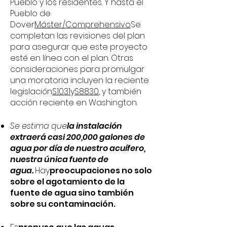
Pueblo y los residentes. Y hasta el
Pueblo de
Dover
Máster/Comprehensivo
Se
completan las revisiones del plan
para asegurar que este proyecto
esté en línea con el plan. Otras
consideraciones para promulgar
una moratoria incluyen la reciente
legislación
S1031
y
S8830
, y también
acción reciente en Washington.
Se estima que
la instalación
extraerá casi 200,000 galones de
agua por día de nuestro acuífero,
nuestra única fuente de
agua.
Hay
preocupaciones no solo
sobre el agotamiento de la
fuente de agua sino también
sobre su contaminación.