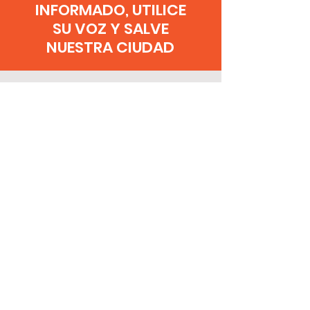
INFORMADO, UTILICE
SU VOZ Y SALVE
NUESTRA CIUDAD
¿ESTÁ PREOCUPADO POR
DOVER Y EL FUTURO DE
LAS INSTALACIONES
ELÉCTRICAS?
ÚNETE A
NOSOTROS.
Si apoyas esta causa,
y oponerse a la
industrialización de nuestro pueblo,
por
favor firme la petición y haga oír su voz.